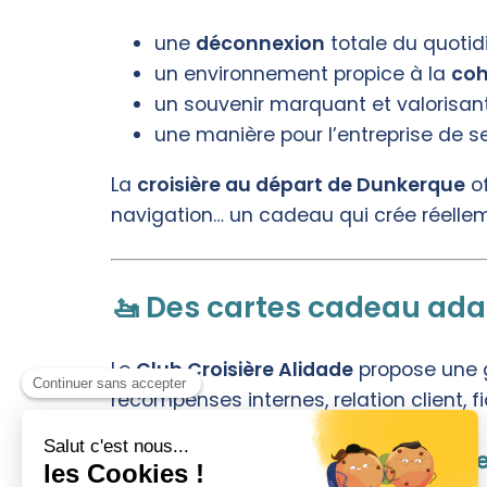
une
déconnexion
totale du quotid
un environnement propice à la
coh
un souvenir marquant et valorisant p
une manière pour l’entreprise de s
La
croisière au départ de Dunkerque
of
navigation… un cadeau qui crée réellem
🚤 Des cartes cadeau ada
Le
Club Croisière Alidade
propose une g
récompenses internes, relation client, f
🎯 1. Récompenser un collaborat