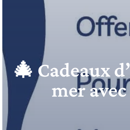
🎄 Cadeaux d’a
mer avec 