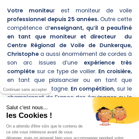
Votre moniteu
r
est moniteur de voile
professionnel depuis 25 années.
Outre cette
compétence d
‘
enseignant, qu’il a peaufiné
en tant que moniteur et directeur du
Centre Régional de Voile de Dunkerque,
Christophe
a aussi énormément de cordes à
son arc issues d’une
expérience très
complète
sur ce type de voilier.
En croisière,
en tant que plaisancier ou en tant que
moniteur en Bretagne.
En compétition
, sur le
championnat de France des équipages ou le
Tour de France à la voile
qu’il gagne à
plusieurs reprises.
En sécurité et sauvetage
en tant
que membre de la SNSM de
Dunkerque
.