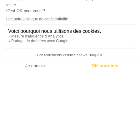
Fonctionnement de la séance de voile
L’organisation sur
Vif d’or
est la suivante.
Trois zones sont à répartir sur l’équipage
AVANT, MILIEU,ARRIERE.
Un sport d’équipe.
ARRIERE pour la c
onduite,
le réglage de la
grand-voile et la navigation.
1 barreur, 1
régleur de grand-voile, et navigateur chef
de bord
.
Qualité : concentration,
observation.
Votre moniteur
sur l’un de ces
postes.
MILIEU
au
réglage des voiles d’avant
pour la
remontée au vent et la descente sous le
vent.
1 Régleur de foc. 1 Régleur de spi.