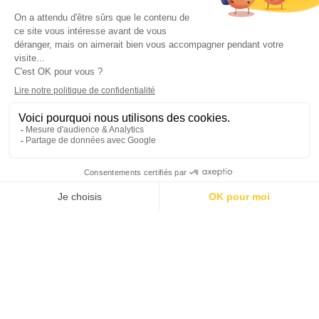
sur la zone de navigation
« Cléon » Océanis 50 ;
Confort
: 3 cabines, un
carrée XXL, 2 frigos, des prestations haut de
gamme, télévision.
Sur le pont
: Bimini,
panneau solaire, propulseur d’étrave, grand
voile et génois enrouleur. 2 barres à roue,
propulseur d’étrave.
Electronique :
Ais, VHF
Asn ! Cartographie électronique à la barre.
TARIFS ET RESERVATION ICI