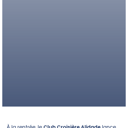
À la rentrée, le
Club Croisière Alidade
lance