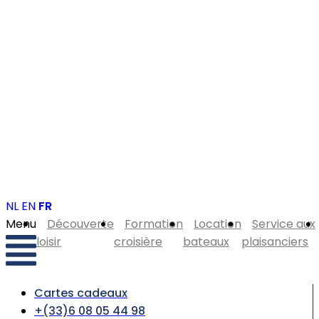
NL
EN
FR
Menu
Découverte
Formation
Location
Service aux
loisir
croisière
bateaux
plaisanciers
Cartes cadeaux
+(33)6 08 05 44 98