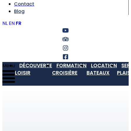
Contact
Blog
NL
EN
FR
DÉCOUVERTE
FORMATION
LOCATION
SER
Menu
LOISIR
CROISIÈRE
BATEAUX
PLAI