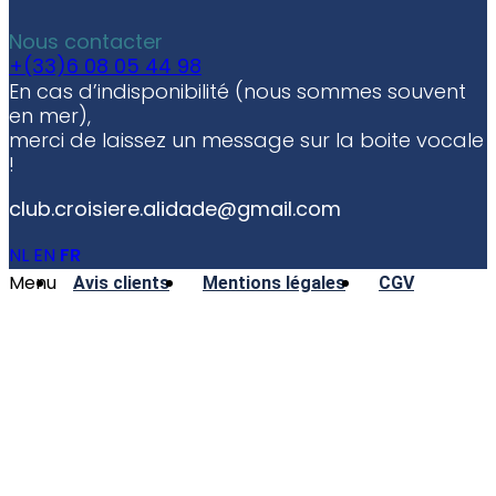
Nous contacter
+(33)6 08 05 44 98
En cas d’indisponibilité (nous sommes souvent
en mer),
merci de laissez un message sur la boite vocale
!
club.croisiere.alidade@gmail.com
NL
EN
FR
Menu
Avis clients
Mentions légales
CGV