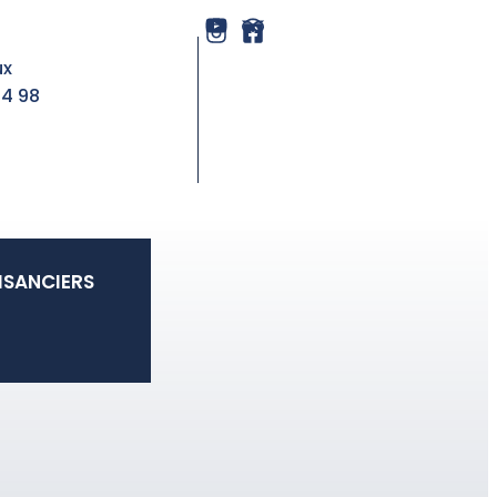
ux
44 98
ISANCIERS