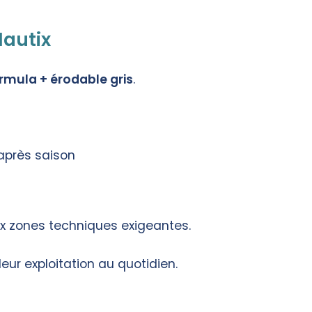
Nautix
rmula + érodable gris
.
 après saison
x zones techniques exigeantes.
ur exploitation au quotidien.