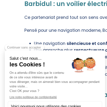
Barbidul : un voilier éle
Ce partenariat prend tout son sens av
Pensé pour une navigation moderne, Bar
Une navigation
silencieuse et con
Une approche plus
respectueuse 
Une expérience idéale pour la
déco
L’utilisation des solutions Nautix s’insc
optimiser la glisse, limiter la consomma
Slow tourisme et voile : 