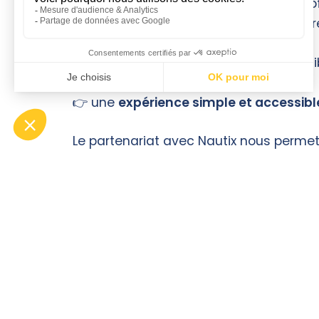
Avec Barbidul, nous développons une o
prendre le temps, découvrir la mer autre
Ce positionnement repose sur un équilib
👉 une
exigence technique forte
👉 une
expérience simple et accessibl
Le partenariat avec Nautix nous perme
responsable.
Nos offres de navigation d’initiation et
Réservez votre sortie en
Envie de découvrir la voile autrement ?