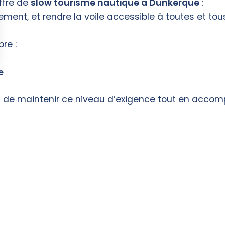
ffre de
slow tourisme nautique à Dunkerque
:
ment, et rendre la voile accessible à toutes et tou
re :
e
t de maintenir ce niveau d’exigence tout en acco
 de découverte sont ici
 mer à Dunkerque