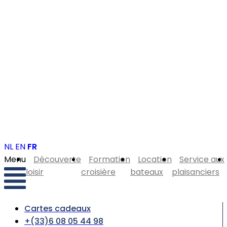
NL
EN
FR
Menu
Découverte
Formation
Location
Service aux
loisir
croisière
bateaux
plaisanciers
Cartes cadeaux
+(33)6 08 05 44 98