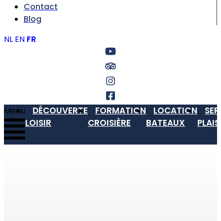
Contact
Blog
NL
EN
FR
DÉCOUVERTE
FORMATION
LOCATION
SER
Menu
LOISIR
CROISIÈRE
BATEAUX
PLAI